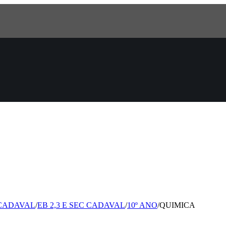
 CADAVAL
/
EB 2,3 E SEC CADAVAL
/
10º ANO
/
QUIMICA