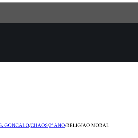
 S. GONÇALO
/
CHAOS
/
3º ANO
/
RELIGIAO MORAL