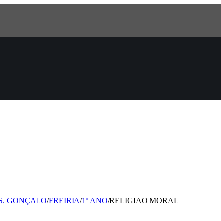
 S. GONÇALO
/
FREIRIA
/
1º ANO
/
RELIGIAO MORAL