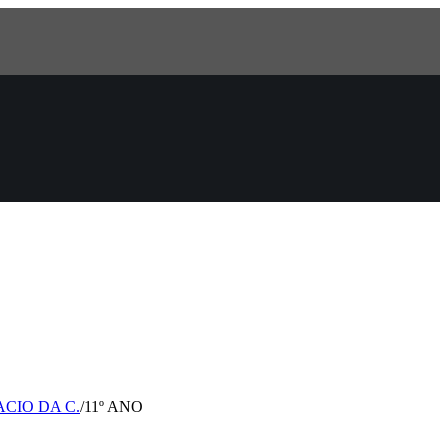
CIO DA C.
/
11º ANO