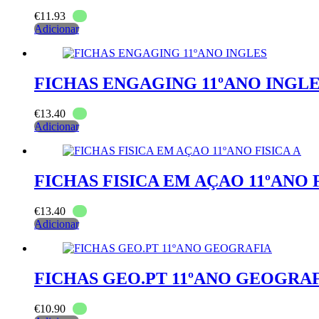
€
11.93
Adicionar
FICHAS ENGAGING 11ºANO INGL
€
13.40
Adicionar
FICHAS FISICA EM AÇAO 11ºANO F
€
13.40
Adicionar
FICHAS GEO.PT 11ºANO GEOGRA
€
10.90