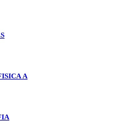
ES
ISICA A
FIA