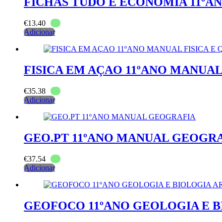
FICHAS TUDO E ECONOMIA 11ºA
€
13.40
Adicionar
FISICA EM AÇAO 11ºANO MANUAL
€
35.38
Adicionar
GEO.PT 11ºANO MANUAL GEOGR
€
37.54
Adicionar
GEOFOCO 11ºANO GEOLOGIA E B