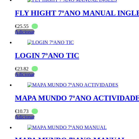
FLY HIGHT 7ºANO MANUAL INGL
€
25.55
Adicionar
LOGIN 7ºANO TIC
€
23.82
Adicionar
MAPA MUNDO 7ºANO ACTIVIDAD
€
10.73
Adicionar