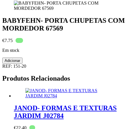
BABYFEHN- PORTA CHUPETAS COM
MORDEDOR 67569
€
7.75
Em stock
Quantidade
Adicionar
de
REF:
151-20
BABYFEHN-
PORTA
Produtos Relacionados
CHUPETAS
COM
MORDEDOR
67569
JANOD- FORMAS E TEXTURAS
JARDIM J02784
€
22.40