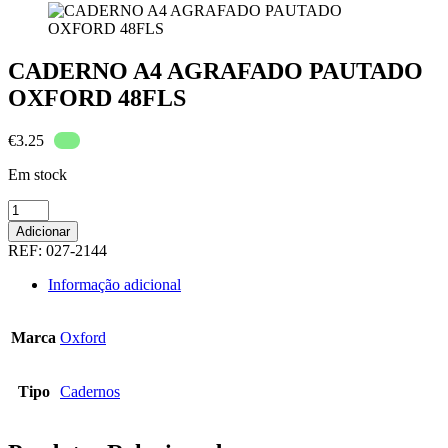
CADERNO A4 AGRAFADO PAUTADO
OXFORD 48FLS
€
3.25
Em stock
Quantidade
de
Adicionar
CADERNO
REF:
027-2144
A4
AGRAFADO
Informação adicional
PAUTADO
OXFORD
48FLS
Marca
Oxford
Tipo
Cadernos