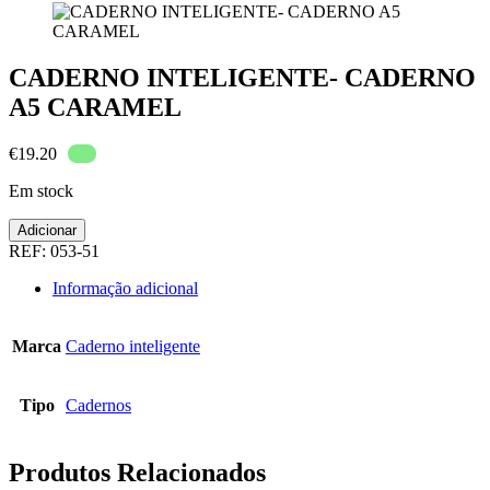
CADERNO INTELIGENTE- CADERNO
A5 CARAMEL
€
19.20
Em stock
Quantidade
Adicionar
de
REF:
053-51
CADERNO
INTELIGENTE-
Informação adicional
CADERNO
A5
CARAMEL
Marca
Caderno inteligente
Tipo
Cadernos
Produtos Relacionados