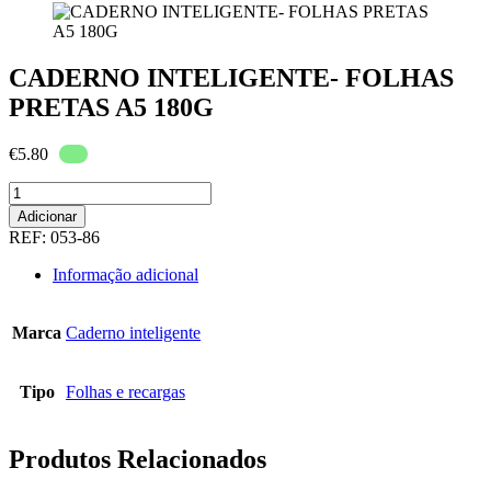
CADERNO INTELIGENTE- FOLHAS
PRETAS A5 180G
€
5.80
Quantidade
de
Adicionar
CADERNO
REF:
053-86
INTELIGENTE-
FOLHAS
Informação adicional
PRETAS
A5
180G
Marca
Caderno inteligente
Tipo
Folhas e recargas
Produtos Relacionados