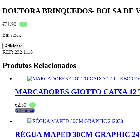
DOUTORA BRINQUEDOS- BOLSA DE 
€
31.90
Em stock
Quantidade
Adicionar
de
REF:
202-1116
DOUTORA
BRINQUEDOS-
Produtos Relacionados
BOLSA
DE
VIAGEM
41CM
MARCADORES GIOTTO CAIXA 12
€
2.30
Adicionar
RÉGUA MAPED 30CM GRAPHIC 24