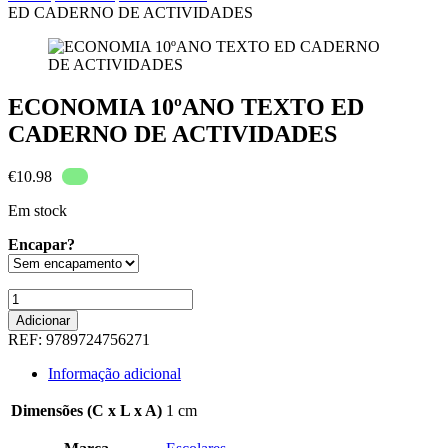
ED CADERNO DE ACTIVIDADES
ECONOMIA 10ºANO TEXTO ED
CADERNO DE ACTIVIDADES
€
10.98
Em stock
Encapar?
Quantidade
de
Adicionar
ECONOMIA
REF:
9789724756271
10ºANO
TEXTO
Informação adicional
ED
CADERNO
Dimensões (C x L x A)
1 cm
DE
ACTIVIDADES