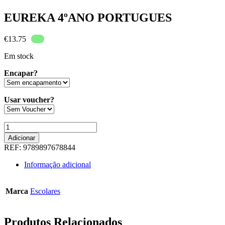
EUREKA 4ºANO PORTUGUES
€
13.75
Em stock
Encapar?
Usar voucher?
Quantidade
de
Adicionar
EUREKA
REF:
9789897678844
4ºANO
PORTUGUES
Informação adicional
Marca
Escolares
Produtos Relacionados