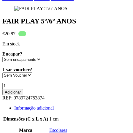
FAIR PLAY 5º/6º ANOS
€
20.87
Em stock
Encapar?
Usar voucher?
Quantidade
de
Adicionar
FAIR
REF:
9789724753874
PLAY
5º/6º
Informação adicional
ANOS
Dimensões (C x L x A)
1 cm
Marca
Escolares