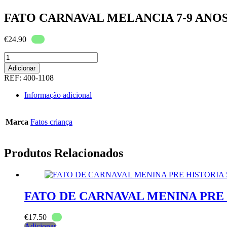
FATO CARNAVAL MELANCIA 7-9 ANO
€
24.90
Quantidade
de
Adicionar
FATO
REF:
400-1108
CARNAVAL
MELANCIA
Informação adicional
7-
9
ANOS
Marca
Fatos criança
Produtos Relacionados
FATO DE CARNAVAL MENINA PRE 
€
17.50
Adicionar