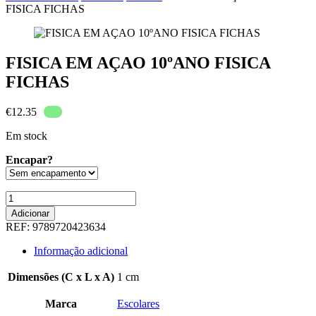
FISICA FICHAS
FISICA EM AÇAO 10ºANO FISICA
FICHAS
€
12.35
Em stock
Encapar?
Quantidade
de
Adicionar
FISICA
REF:
9789720423634
EM
AÇAO
Informação adicional
10ºANO
FISICA
Dimensões (C x L x A)
1 cm
FICHAS
Marca
Escolares