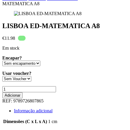
MATEMATICA A8
LISBOA ED-MATEMATICA A8
€
11.98
Em stock
Encapar?
Usar voucher?
Quantidade
de
Adicionar
LISBOA
REF:
9789726807865
ED-
MATEMATICA
Informação adicional
A8
Dimensões (C x L x A)
1 cm