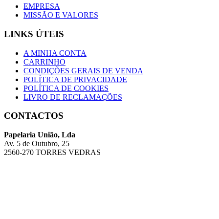
EMPRESA
MISSÃO E VALORES
LINKS ÚTEIS
A MINHA CONTA
CARRINHO
CONDIÇÕES GERAIS DE VENDA
POLÍTICA DE PRIVACIDADE
POLÍTICA DE COOKIES
LIVRO DE RECLAMAÇÕES
CONTACTOS
Papelaria União, Lda
Av. 5 de Outubro, 25
2560-270 TORRES VEDRAS
Telefone: 261 314 186 (Chamada para a rede fixa nacional)
Email:geral@papelariauniao.pt
Mais contactos / Lojas
Copyright © 2026 União - Desenvolvido por
ANYWEB