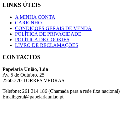
LINKS ÚTEIS
A MINHA CONTA
CARRINHO
CONDIÇÕES GERAIS DE VENDA
POLÍTICA DE PRIVACIDADE
POLÍTICA DE COOKIES
LIVRO DE RECLAMAÇÕES
CONTACTOS
Papelaria União, Lda
Av. 5 de Outubro, 25
2560-270 TORRES VEDRAS
Telefone: 261 314 186 (Chamada para a rede fixa nacional)
Email:geral@papelariauniao.pt
Mais contactos / Lojas
Copyright © 2026 União - Desenvolvido por
ANYWEB
Home
Conta
Carrinho