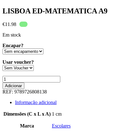
LISBOA ED-MATEMATICA A9
€
11.98
Em stock
Encapar?
Usar voucher?
Quantidade
de
Adicionar
LISBOA
REF:
9789726808138
ED-
MATEMATICA
Informação adicional
A9
Dimensões (C x L x A)
1 cm
Marca
Escolares