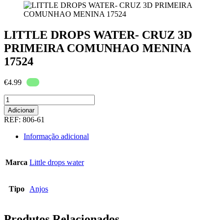
LITTLE DROPS WATER- CRUZ 3D
PRIMEIRA COMUNHAO MENINA
17524
€
4.99
Quantidade
de
Adicionar
LITTLE
REF:
806-61
DROPS
WATER-
Informação adicional
CRUZ
3D
PRIMEIRA
Marca
Little drops water
COMUNHAO
MENINA
17524
Tipo
Anjos
Produtos Relacionados