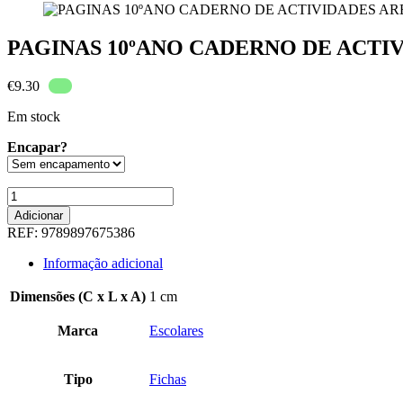
PAGINAS 10ºANO CADERNO DE ACTI
€
9.30
Em stock
Encapar?
Quantidade
de
Adicionar
PAGINAS
REF:
9789897675386
10ºANO
CADERNO
Informação adicional
DE
ACTIVIDADES
Dimensões (C x L x A)
1 cm
AREAL
Marca
Escolares
Tipo
Fichas