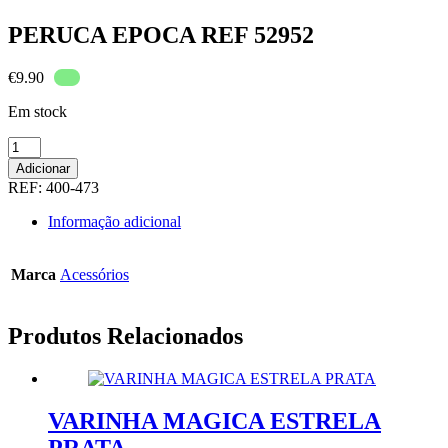
PERUCA EPOCA REF 52952
€
9.90
Em stock
Quantidade
de
Adicionar
PERUCA
REF:
400-473
EPOCA
REF
Informação adicional
52952
Marca
Acessórios
Produtos Relacionados
VARINHA MAGICA ESTRELA
PRATA