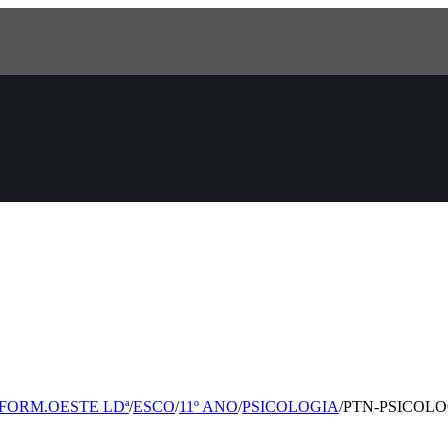
E FORM.OESTE LDª
/
ESCO
/
11º ANO
/
PSICOLOGIA
/
PTN-PSICOLOG