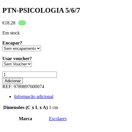
PTN-PSICOLOGIA 5/6/7
€
18.28
Em stock
Encapar?
Usar voucher?
Quantidade
de
Adicionar
PTN-
REF:
9789897600074
PSICOLOGIA
5/6/7
Informação adicional
Dimensões (C x L x A)
1 cm
Marca
Escolares