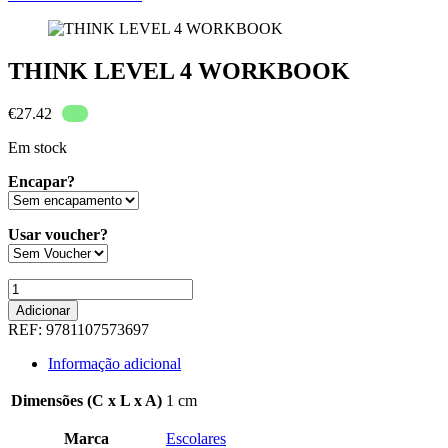
THINK LEVEL 4 WORKBOOK
€
27.42
Em stock
Encapar?
Usar voucher?
Quantidade
de
Adicionar
THINK
REF:
9781107573697
LEVEL
4
Informação adicional
WORKBOOK
Dimensões (C x L x A)
1 cm
Marca
Escolares