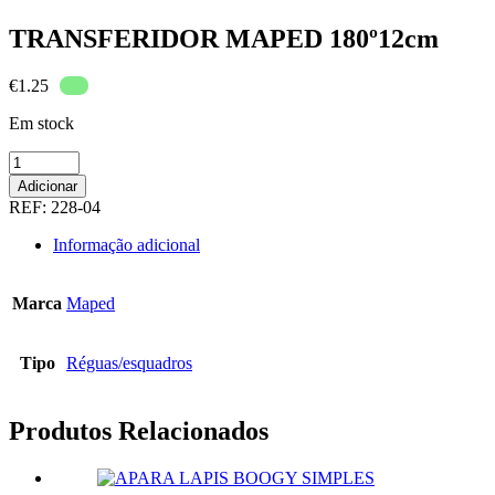
TRANSFERIDOR MAPED 180º12cm
€
1.25
Em stock
Quantidade
de
Adicionar
TRANSFERIDOR
REF:
228-04
MAPED
180º12cm
Informação adicional
Marca
Maped
Tipo
Réguas/esquadros
Produtos Relacionados