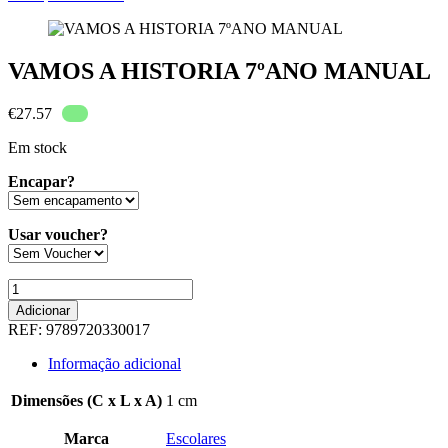
VAMOS A HISTORIA 7ºANO MANUAL
€
27.57
Em stock
Encapar?
Usar voucher?
Quantidade
de
Adicionar
VAMOS
REF:
9789720330017
A
HISTORIA
Informação adicional
7ºANO
MANUAL
Dimensões (C x L x A)
1 cm
Marca
Escolares