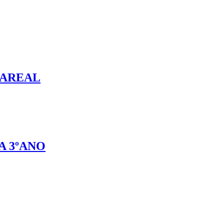
 AREAL
A 3ºANO