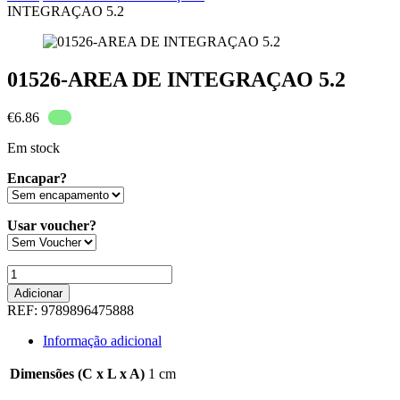
INTEGRAÇAO 5.2
01526-AREA DE INTEGRAÇAO 5.2
€
6.86
Em stock
Encapar?
Usar voucher?
Quantidade
de
Adicionar
01526-
REF:
9789896475888
AREA
DE
Informação adicional
INTEGRAÇAO
5.2
Dimensões (C x L x A)
1 cm