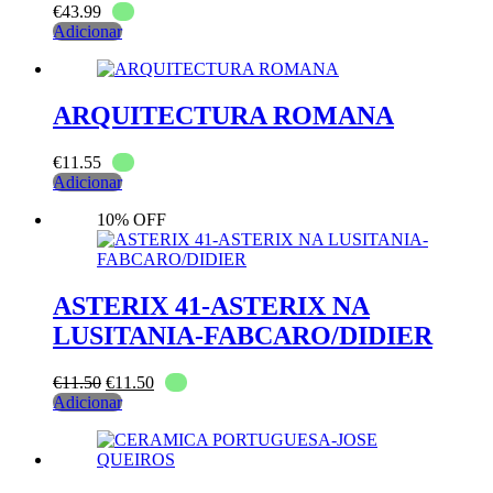
€
43.99
Adicionar
ARQUITECTURA ROMANA
€
11.55
Adicionar
10% OFF
ASTERIX 41-ASTERIX NA
LUSITANIA-FABCARO/DIDIER
O
O
€
11.50
€
11.50
preço
preço
Adicionar
original
atual
era:
é:
€11.50.
€11.50.