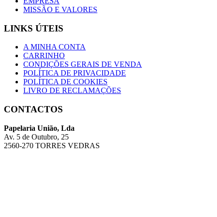
EMPRESA
MISSÃO E VALORES
LINKS ÚTEIS
A MINHA CONTA
CARRINHO
CONDIÇÕES GERAIS DE VENDA
POLÍTICA DE PRIVACIDADE
POLÍTICA DE COOKIES
LIVRO DE RECLAMAÇÕES
CONTACTOS
Papelaria União, Lda
Av. 5 de Outubro, 25
2560-270 TORRES VEDRAS
Telefone: 261 314 186 (Chamada para a rede fixa nacional)
Email:geral@papelariauniao.pt
Mais contactos / Lojas
Copyright © 2026 União - Desenvolvido por
ANYWEB