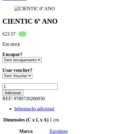
CIENTIC 6º ANO
€
23.57
Em stock
Encapar?
Usar voucher?
Quantidade
de
Adicionar
CIENTIC
REF:
9789720206930
6º
ANO
Informação adicional
Dimensões (C x L x A)
1 cm
Marca
Escolares