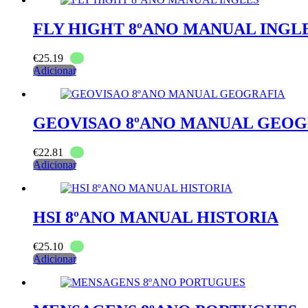
FLY HIGHT 8ºANO MANUAL INGL
€
25.19
Adicionar
GEOVISAO 8ºANO MANUAL GEOG
€
22.81
Adicionar
HSI 8ºANO MANUAL HISTORIA
€
25.10
Adicionar