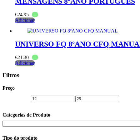
MENSAGENS 8ºANO PORTUGUES
€
24.95
Adicionar
UNIVERSO FQ 8ºANO CFQ MANUA
€
21.30
Adicionar
Filtros
Preço
Categorias de Produto
Tipo do produto