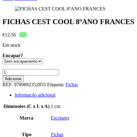
FICHAS CEST COOL 8ºANO FRANCES
€
12.56
Em stock
Encapar?
Quantidade
de
Adicionar
FICHAS
REF:
9789892352855
Etiqueta:
Fichas
CEST
COOL
Informação adicional
8ºANO
FRANCES
Dimensões (C x L x A)
1 cm
Marca
Escolares
Tipo
Fichas