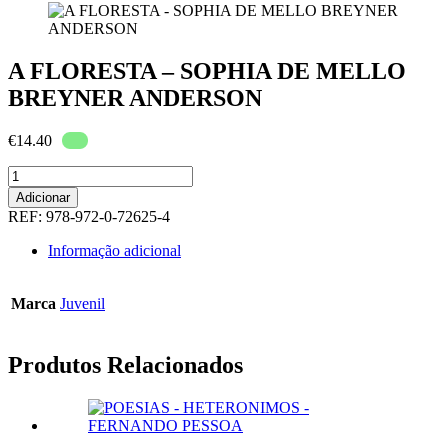
A FLORESTA – SOPHIA DE MELLO
BREYNER ANDERSON
€
14.40
Quantidade
de
Adicionar
A
REF:
978-972-0-72625-4
FLORESTA
-
Informação adicional
SOPHIA
DE
MELLO
Marca
Juvenil
BREYNER
ANDERSON
Produtos Relacionados