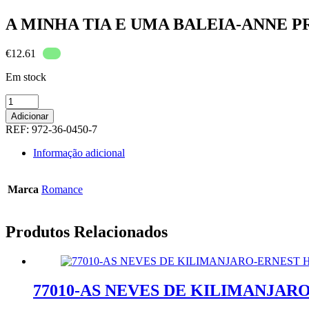
A MINHA TIA E UMA BALEIA-ANNE 
€
12.61
Em stock
Quantidade
de
Adicionar
A
REF:
972-36-0450-7
MINHA
TIA
Informação adicional
E
UMA
BALEIA-
Marca
Romance
ANNE
PROVOOST
Produtos Relacionados
77010-AS NEVES DE KILIMANJA