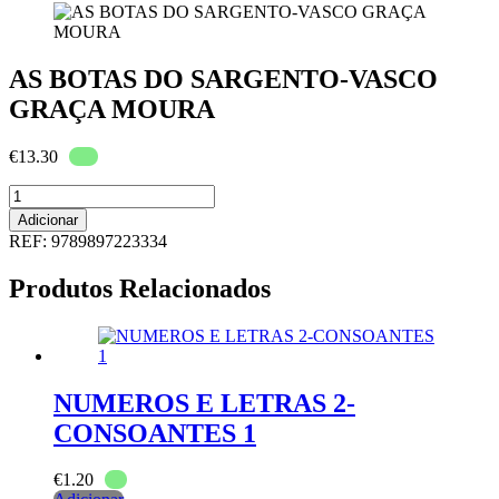
AS BOTAS DO SARGENTO-VASCO
GRAÇA MOURA
€
13.30
Quantidade
de
Adicionar
AS
REF:
9789897223334
BOTAS
DO
Produtos Relacionados
SARGENTO-
VASCO
GRAÇA
MOURA
NUMEROS E LETRAS 2-
CONSOANTES 1
€
1.20