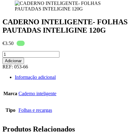
CADERNO INTELIGENTE- FOLHAS
PAUTADAS INTELIGINE 120G
€
3.50
Quantidade
de
Adicionar
CADERNO
REF:
053-66
INTELIGENTE-
FOLHAS
Informação adicional
PAUTADAS
INTELIGINE
120G
Marca
Caderno inteligente
Tipo
Folhas e recargas
Produtos Relacionados