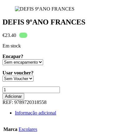
DEFIS 9ºANO FRANCES
€
23.40
Em stock
Encapar?
Usar voucher?
Quantidade
de
Adicionar
DEFIS
REF:
9789720318558
9ºANO
FRANCES
Informação adicional
Marca
Escolares