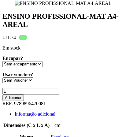
ENSINO PROFISSIONAL-MAT A4-
AREAL
€
11.74
Em stock
Encapar?
Usar voucher?
Quantidade
de
Adicionar
ENSINO
REF:
9789896470081
PROFISSIONAL-
MAT
Informação adicional
A4-
AREAL
Dimensões (C x L x A)
1 cm
Marca
Escolares