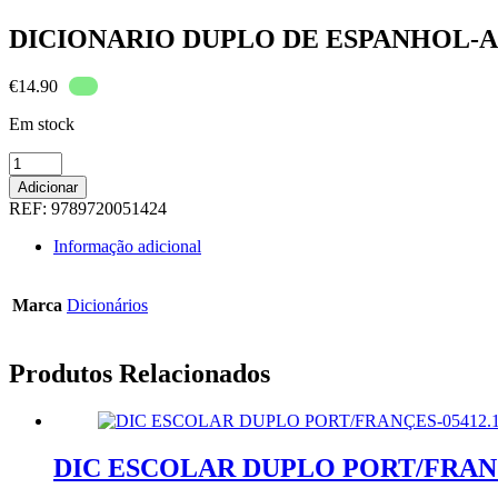
DICIONARIO DUPLO DE ESPANHOL-A
€
14.90
Em stock
Quantidade
de
Adicionar
DICIONARIO
REF:
9789720051424
DUPLO
DE
Informação adicional
ESPANHOL-
ACADEMICO-
05142.60
Marca
Dicionários
Produtos Relacionados
DIC ESCOLAR DUPLO PORT/FRANÇ