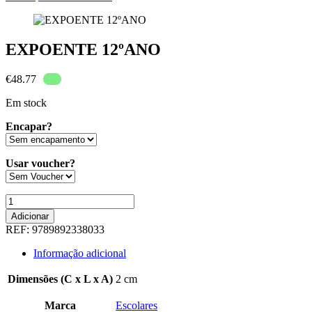
EXPOENTE 12ºANO
€
48.77
Em stock
Encapar?
Usar voucher?
Quantidade
de
Adicionar
EXPOENTE
REF:
9789892338033
12ºANO
Informação adicional
Dimensões (C x L x A)
2 cm
Marca
Escolares