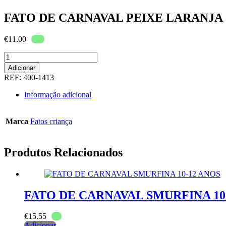
FATO DE CARNAVAL PEIXE LARANJA 3
€
11.00
Quantidade
de
Adicionar
FATO
REF:
400-1413
DE
CARNAVAL
Informação adicional
PEIXE
LARANJA
3-
Marca
Fatos criança
4
ANOS
30770
Produtos Relacionados
FATO DE CARNAVAL SMURFINA 10
€
15.55
Adicionar