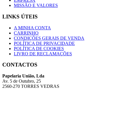
EMPRESA
MISSÃO E VALORES
LINKS ÚTEIS
A MINHA CONTA
CARRINHO
CONDIÇÕES GERAIS DE VENDA
POLÍTICA DE PRIVACIDADE
POLÍTICA DE COOKIES
LIVRO DE RECLAMAÇÕES
CONTACTOS
Papelaria União, Lda
Av. 5 de Outubro, 25
2560-270 TORRES VEDRAS
Telefone: 261 314 186 (Chamada para a rede fixa nacional)
Email:geral@papelariauniao.pt
Mais contactos / Lojas
Copyright © 2026 União - Desenvolvido por
ANYWEB