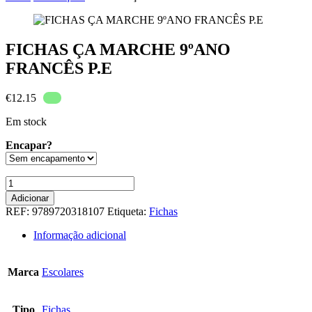
FICHAS ÇA MARCHE 9ºANO
FRANCÊS P.E
€
12.15
Em stock
Encapar?
Quantidade
de
Adicionar
FICHAS
REF:
9789720318107
Etiqueta:
Fichas
ÇA
MARCHE
Informação adicional
9ºANO
FRANCÊS
P.E
Marca
Escolares
Tipo
Fichas