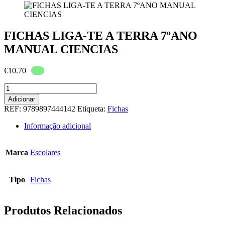
FICHAS LIGA-TE A TERRA 7ºANO
MANUAL CIENCIAS
€
10.70
Quantidade
de
Adicionar
FICHAS
REF:
9789897444142
Etiqueta:
Fichas
LIGA-
TE
Informação adicional
A
TERRA
7ºANO
Marca
Escolares
MANUAL
CIENCIAS
Tipo
Fichas
Produtos Relacionados