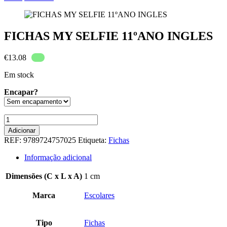
FICHAS MY SELFIE 11ºANO INGLES
€
13.08
Em stock
Encapar?
Quantidade
de
Adicionar
FICHAS
REF:
9789724757025
Etiqueta:
Fichas
MY
SELFIE
Informação adicional
11ºANO
INGLES
Dimensões (C x L x A)
1 cm
Marca
Escolares
Tipo
Fichas