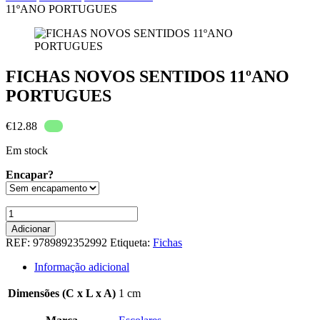
11ºANO PORTUGUES
FICHAS NOVOS SENTIDOS 11ºANO
PORTUGUES
€
12.88
Em stock
Encapar?
Quantidade
de
Adicionar
FICHAS
REF:
9789892352992
Etiqueta:
Fichas
NOVOS
SENTIDOS
Informação adicional
11ºANO
PORTUGUES
Dimensões (C x L x A)
1 cm