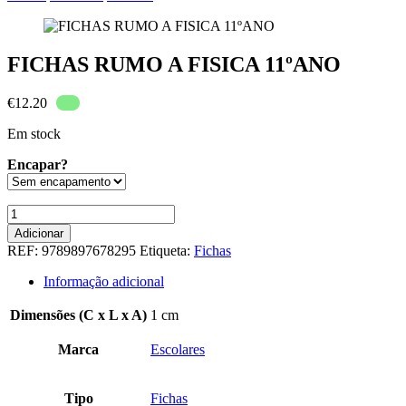
FICHAS RUMO A FISICA 11ºANO
€
12.20
Em stock
Encapar?
Quantidade
de
Adicionar
FICHAS
REF:
9789897678295
Etiqueta:
Fichas
RUMO
A
Informação adicional
FISICA
11ºANO
Dimensões (C x L x A)
1 cm
Marca
Escolares
Tipo
Fichas