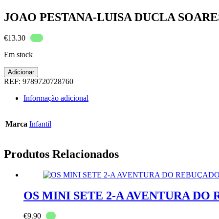
JOAO PESTANA-LUISA DUCLA SOARE
€
13.30
Em stock
Quantidade
Adicionar
de
REF:
9789720728760
JOAO
PESTANA-
Informação adicional
LUISA
DUCLA
SOARES
Marca
Infantil
Produtos Relacionados
OS MINI SETE 2-A AVENTURA DO
€
9.90