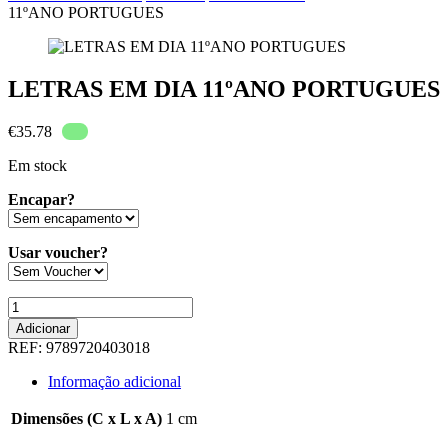
11ºANO PORTUGUES
LETRAS EM DIA 11ºANO PORTUGUES
€
35.78
Em stock
Encapar?
Usar voucher?
Quantidade
de
Adicionar
LETRAS
REF:
9789720403018
EM
DIA
Informação adicional
11ºANO
PORTUGUES
Dimensões (C x L x A)
1 cm