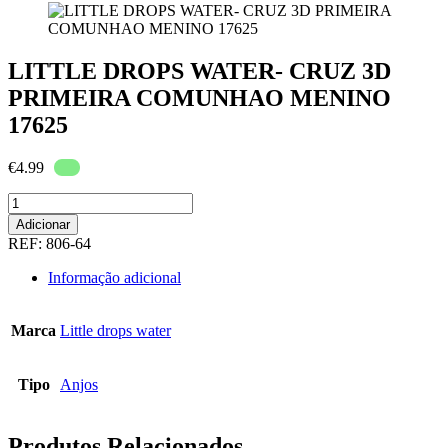
LITTLE DROPS WATER- CRUZ 3D
PRIMEIRA COMUNHAO MENINO
17625
€
4.99
Quantidade
de
Adicionar
LITTLE
REF:
806-64
DROPS
WATER-
Informação adicional
CRUZ
3D
PRIMEIRA
Marca
Little drops water
COMUNHAO
MENINO
17625
Tipo
Anjos
Produtos Relacionados