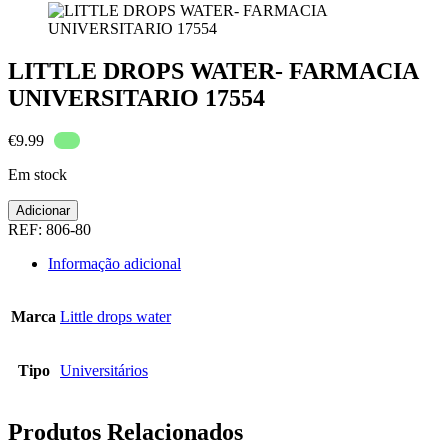
LITTLE DROPS WATER- FARMACIA
UNIVERSITARIO 17554
€
9.99
Em stock
Quantidade
Adicionar
de
REF:
806-80
LITTLE
DROPS
Informação adicional
WATER-
FARMACIA
UNIVERSITARIO
Marca
Little drops water
17554
Tipo
Universitários
Produtos Relacionados