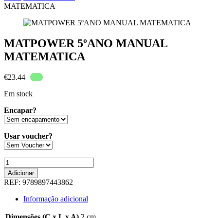
MATEMATICA
MATPOWER 5ºANO MANUAL
MATEMATICA
€
23.44
Em stock
Encapar?
Usar voucher?
Quantidade
de
Adicionar
MATPOWER
REF:
9789897443862
5ºANO
MANUAL
Informação adicional
MATEMATICA
Dimensões (C x L x A)
2 cm